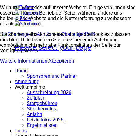
Wir nutzen Cookies auf unserer Website. Einige von ihnen sind
essenziell für den Betrieb der Seite, während andere uns
helfen, diese Website und die Nutzererfahrung zu verbessern
(Tracking Cookies).
Sie können selbst entscheiden, ob Sie die Cookies zulassen
möchten. Bitte beachten Sie, dass bei einer Ablehnung
womöglich nicht mehr alle Funktionalitäten der Seite zur
Please select your page
Verfügung stehen.
Weitere Informationen
Akzeptieren
Home
Sponsoren und Partner
Anmeldung
Wettkampfinfo
Ausschreibung 2026
Zeitplan
Startgebühren
Streckeninfos
Anfahrt
Letzte Infos 2026
Ergebnislisten
Fotos