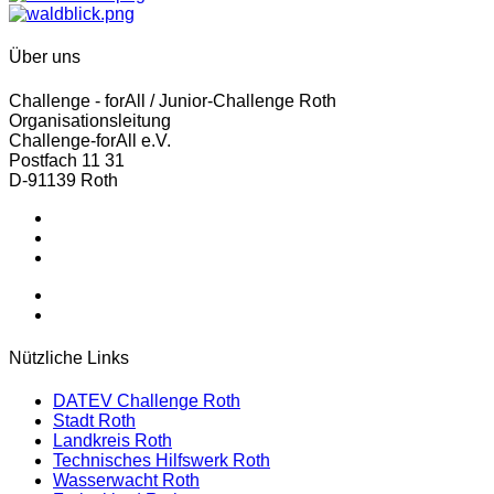
Über uns
Challenge - forAll / Junior-Challenge Roth
Organisationsleitung
Challenge-forAll e.V.
Postfach 11 31
D-91139 Roth
Postfach 11 31 - 91139 Roth - Germany
Tel.: +49 151 57435695
office@challenge-forall.de
Nützliche Links
DATEV Challenge Roth
Stadt Roth
Landkreis Roth
Technisches Hilfswerk Roth
Wasserwacht Roth