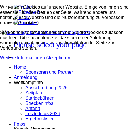
Wir nutzen Cookies auf unserer Website. Einige von ihnen sind
essenziell für den Betrieb der Seite, während andere uns
helfen, diese Website und die Nutzererfahrung zu verbessern
(Tracking Cookies).
Sie können selbst entscheiden, ob Sie die Cookies zulassen
möchten. Bitte beachten Sie, dass bei einer Ablehnung
womöglich nicht mehr alle Funktionalitäten der Seite zur
Please select your page
Verfügung stehen.
Weitere Informationen
Akzeptieren
Home
Sponsoren und Partner
Anmeldung
Wettkampfinfo
Ausschreibung 2026
Zeitplan
Startgebühren
Streckeninfos
Anfahrt
Letzte Infos 2026
Ergebnislisten
Fotos