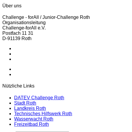
Über uns
Challenge - forAll / Junior-Challenge Roth
Organisationsleitung
Challenge-forAll e.V.
Postfach 11 31
D-91139 Roth
Postfach 11 31 - 91139 Roth - Germany
Tel.: +49 151 57435695
office@challenge-forall.de
Nützliche Links
DATEV Challenge Roth
Stadt Roth
Landkreis Roth
Technisches Hilfswerk Roth
Wasserwacht Roth
Freizeitbad Roth